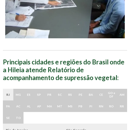
Principais cidades e regiões do Brasil onde
a Hileia atende Relatório de
acompanhamento de supressão vegetal:
GO e
RJ
MG
ES
SP
PR
SC
RS
PE
BA
CE
AM
DF
PA
AC
AL
AP
MA
MT
MS
PB
PI
RN
RO
RR
SE
TO