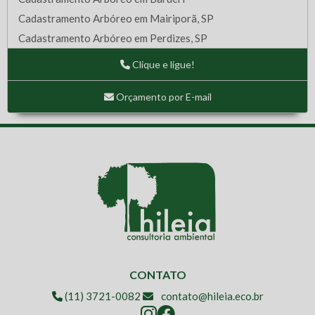
Cadastramento Arbóreo em Mairiporã, SP
Cadastramento Arbóreo em Perdizes, SP
Cadastramento Arbóreo em São Bernardo do Campo - SP
Clique e ligue!
Cadastramento Arbóreo em SBC, SP
Cadastramento Arbóreo em terreno de Osasco, SP
Orçamento por E-mail
Cadastramento Arbóreo na Vila Sonia - SP
Cadastramento Arbóreo no Itaim Paulista
Cadastramento Arbóreo – Cajamar II
Caracterização da paisagem - fauna
Caracterização da vegetação e cadastramento arbóreo
Caracterização da vegetação em APP e Compensação
Ambiental
Caracterização da Vegetação em Caieiras, SP
Caracterização da vegetação em Guarulhos, SP.
CONTATO
Caracterização fitofisionômica e sucessional de vegetação
(11) 3721-0082
contato@hileia.eco.br
Centro de Produção de Antígenos e Adjuvantes - Instituto