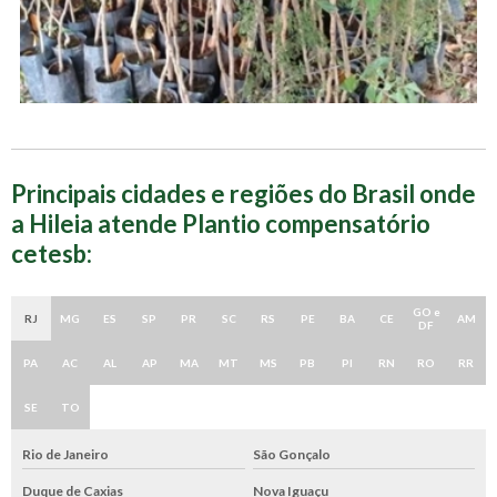
Principais cidades e regiões do Brasil onde
a Hileia atende Plantio compensatório
cetesb:
GO e
RJ
MG
ES
SP
PR
SC
RS
PE
BA
CE
AM
DF
PA
AC
AL
AP
MA
MT
MS
PB
PI
RN
RO
RR
SE
TO
Rio de Janeiro
São Gonçalo
Duque de Caxias
Nova Iguaçu