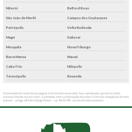
Niterói
Belford Roxo
São João de Meriti
Campos dos Goytacazes
Petrópolis
Volta Redonda
Magé
Itaboraí
Mesquita
Nova Friburgo
Barra Mansa
Macaé
Cabo Frio
Nilópolis
Teresópolis
Resende
O conteúdo do texto desta página é de direito reservado. Sua reprodução, parcial ou total,
mesmo citando nossos links, é proibida sem a autorização do autor. Crime de violação de direito
autoral – artigo 184 do Código Penal –
Lei 9610/98 - Lei de direitos autorais
.