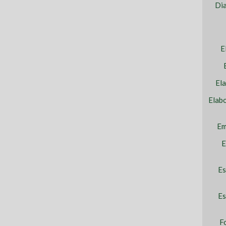
Dia
E
El
Elab
Em
E
Es
Es
F