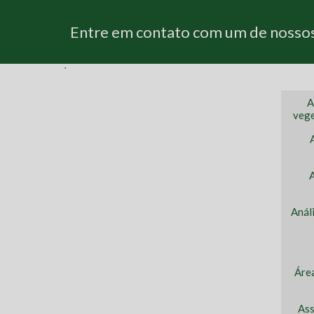
Entre em contato com um de nossos 
A
vege
Anál
Áre
Ass