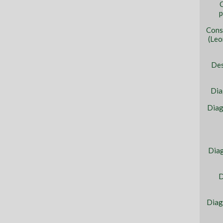
C
p
Cons
(Leo
Des
Dia
Diag
Diag
D
Diag