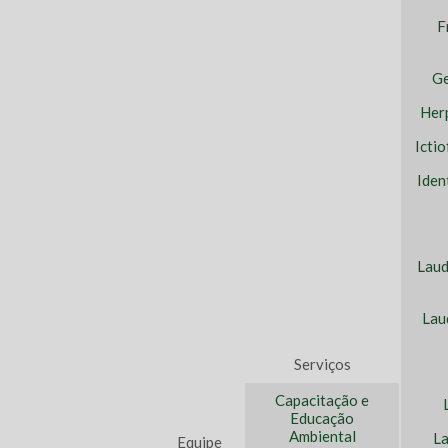
F
Ge
Her
Icti
Iden
Laud
Lau
Serviços
Capacitação e
Educação
Ambiental
La
Equipe