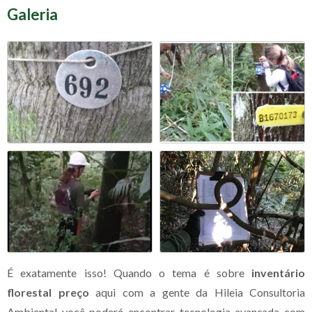
Galeria
É exatamente isso! Quando o tema é sobre
inventário
florestal preço
aqui com a gente da Hileia Consultoria
Ambiental você poderá encontrar tecnologia avançada com