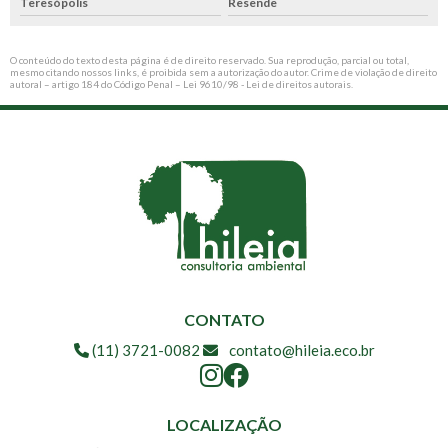
Teresópolis
Resende
O conteúdo do texto desta página é de direito reservado. Sua reprodução, parcial ou total,
mesmo citando nossos links, é proibida sem a autorização do autor. Crime de violação de direito
autoral – artigo 184 do Código Penal –
Lei 9610/98 - Lei de direitos autorais
.
CONTATO
(11) 3721-0082
contato@hileia.eco.br
LOCALIZAÇÃO