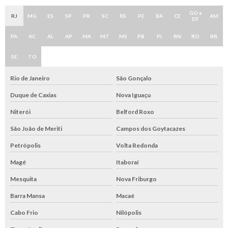
GO e
RJ
MG
ES
SP
PR
SC
RS
PE
BA
CE
AM
DF
PA
AC
AL
AP
MA
MT
MS
PB
PI
RN
RO
RR
SE
TO
Rio de Janeiro
São Gonçalo
Duque de Caxias
Nova Iguaçu
Niterói
Belford Roxo
São João de Meriti
Campos dos Goytacazes
Petrópolis
Volta Redonda
Magé
Itaboraí
Mesquita
Nova Friburgo
Barra Mansa
Macaé
Cabo Frio
Nilópolis