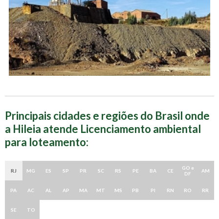
Principais cidades e regiões do Brasil onde
a Hileia atende Licenciamento ambiental
para loteamento:
GO e
RJ
MG
ES
SP
PR
SC
RS
PE
BA
CE
AM
DF
PA
AC
AL
AP
MA
MT
MS
PB
PI
RN
RO
RR
SE
TO