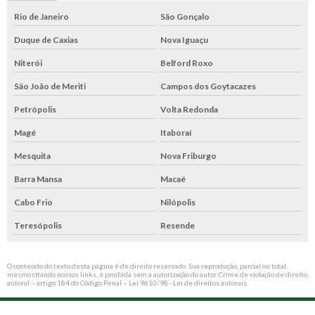
Rio de Janeiro
São Gonçalo
Duque de Caxias
Nova Iguaçu
Niterói
Belford Roxo
São João de Meriti
Campos dos Goytacazes
Petrópolis
Volta Redonda
Magé
Itaboraí
Mesquita
Nova Friburgo
Barra Mansa
Macaé
Cabo Frio
Nilópolis
Teresópolis
Resende
O conteúdo do texto desta página é de direito reservado. Sua reprodução, parcial ou total,
mesmo citando nossos links, é proibida sem a autorização do autor. Crime de violação de direito
autoral – artigo 184 do Código Penal –
Lei 9610/98 - Lei de direitos autorais
.