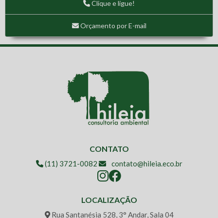
Clique e ligue!
Cadastramento Arbóreo em SBC, SP
Cadastramento Arbóreo em terreno de Osasco, SP
Orçamento por E-mail
Cadastramento Arbóreo na Vila Sonia - SP
Cadastramento Arbóreo no Itaim Paulista
Cadastramento Arbóreo – Cajamar II
Caracterização da paisagem - fauna
Caracterização da vegetação e cadastramento arbóreo
Caracterização da vegetação em APP e Compensação
Ambiental
Caracterização da Vegetação em Caieiras, SP
Caracterização da vegetação em Guarulhos, SP.
CONTATO
Caracterização fitofisionômica e sucessional de vegetação
(11) 3721-0082
contato@hileia.eco.br
Centro de Produção de Antígenos e Adjuvantes - Instituto
Butantan
Complexo de Biotérios
LOCALIZAÇÃO
Comunidades costeiras, atividade pesqueira e extrativista
Rua Santanésia 528, 3° Andar, Sala 04
artesanal