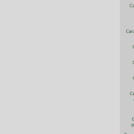
Ca
Car
C
C
p