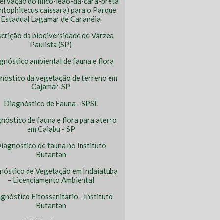
ervação do mico-leão-da-cara-preta
ntophitecus caissara) para o Parque
Estadual Lagamar de Cananéia
crição da biodiversidade de Várzea
Paulista (SP)
gnóstico ambiental de fauna e flora
nóstico da vegetação de terreno em
Cajamar-SP
Diagnóstico de Fauna - SPSL
nóstico de fauna e flora para aterro
em Caiabu - SP
iagnóstico de fauna no Instituto
Butantan
nóstico de Vegetação em Indaiatuba
– Licenciamento Ambiental
gnóstico Fitossanitário - Instituto
Butantan