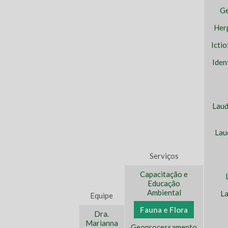
Ge
Her
Icti
Iden
Laud
Lau
Serviços
Capacitação e
Educação
Ambiental
La
Equipe
Fauna e Flora
Dra.
Marianna
Geoprocessamento