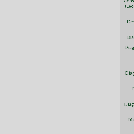
Cons
(Leo
Des
Dia
Diag
Diag
D
Diag
Dia