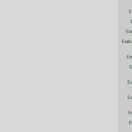
E
El
Elab
Em
E
Es
Es
F
F