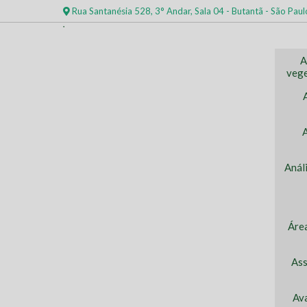
Rua Santanésia 528, 3° Andar, Sala 04 - Butantã - São Paul
A
vege
Anál
Áre
Ass
Av