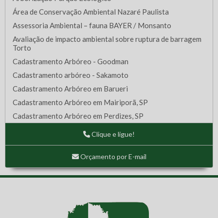
Área de Conservação Ambiental Nazaré Paulista
Assessoria Ambiental – fauna BAYER / Monsanto
Avaliação de impacto ambiental sobre ruptura de barragem
Torto
Cadastramento Arbóreo - Goodman
Cadastramento arbóreo - Sakamoto
Cadastramento Arbóreo em Barueri
Cadastramento Arbóreo em Mairiporã, SP
Cadastramento Arbóreo em Perdizes, SP
Cadastramento Arbóreo em São Bernardo do Campo - SP
Clique e ligue!
Cadastramento Arbóreo em SBC, SP
Cadastramento Arbóreo em terreno de Osasco, SP
Orçamento por E-mail
Cadastramento Arbóreo na Vila Sonia - SP
Cadastramento Arbóreo no Itaim Paulista
Cadastramento Arbóreo – Cajamar II
Caracterização da paisagem - fauna