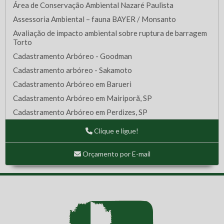
Área de Conservação Ambiental Nazaré Paulista
Assessoria Ambiental – fauna BAYER / Monsanto
Avaliação de impacto ambiental sobre ruptura de barragem
Torto
Cadastramento Arbóreo - Goodman
Cadastramento arbóreo - Sakamoto
Cadastramento Arbóreo em Barueri
Cadastramento Arbóreo em Mairiporã, SP
Cadastramento Arbóreo em Perdizes, SP
Cadastramento Arbóreo em São Bernardo do Campo - SP
Clique e ligue!
Cadastramento Arbóreo em SBC, SP
Cadastramento Arbóreo em terreno de Osasco, SP
Orçamento por E-mail
Cadastramento Arbóreo na Vila Sonia - SP
Cadastramento Arbóreo no Itaim Paulista
Cadastramento Arbóreo – Cajamar II
Caracterização da paisagem - fauna
Caracterização da vegetação e cadastramento arbóreo