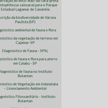
ervação do mico-leão-da-cara-preta
ntophitecus caissara) para o Parque
Estadual Lagamar de Cananéia
crição da biodiversidade de Várzea
Paulista (SP)
gnóstico ambiental de fauna e flora
nóstico da vegetação de terreno em
Cajamar-SP
Diagnóstico de Fauna - SPSL
nóstico de fauna e flora para aterro
em Caiabu - SP
iagnóstico de fauna no Instituto
Butantan
nóstico de Vegetação em Indaiatuba
– Licenciamento Ambiental
gnóstico Fitossanitário - Instituto
Butantan