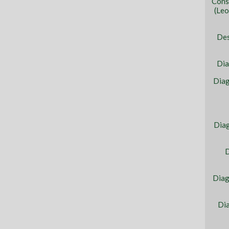
Cons
(Leo
Des
Dia
Diag
Diag
D
Diag
Dia