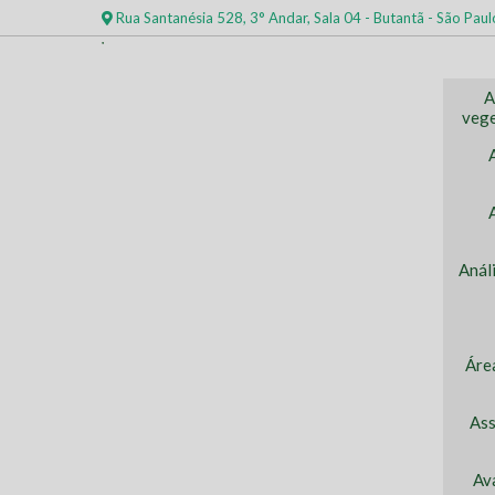
Rua Santanésia 528, 3° Andar, Sala 04 - Butantã - São Paul
A
vege
Anál
Áre
Ass
Av