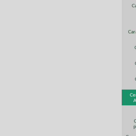
Ca
Car
Ce
A
C
p