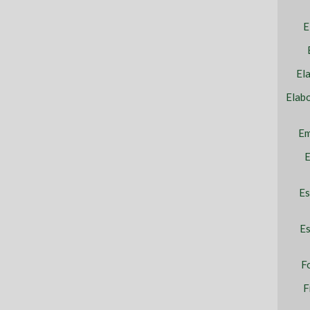
E
El
Elab
Em
E
Es
Es
F
F