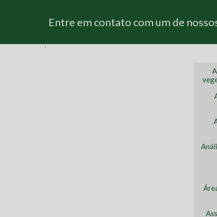
Entre em contato com um de nossos 
A
vege
Anál
Áre
Ass