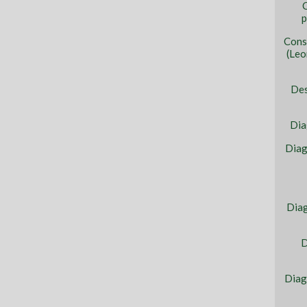
C
p
Cons
(Leo
Des
Dia
Diag
Diag
D
Diag