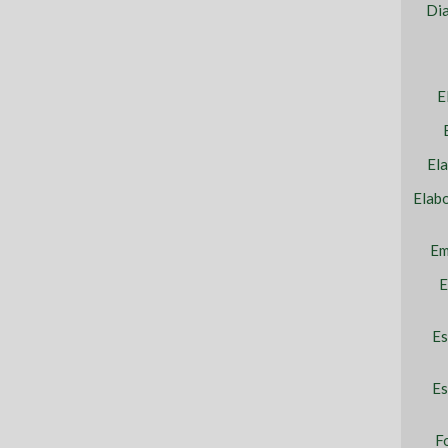
Dia
E
El
Elab
Em
E
Es
Es
F