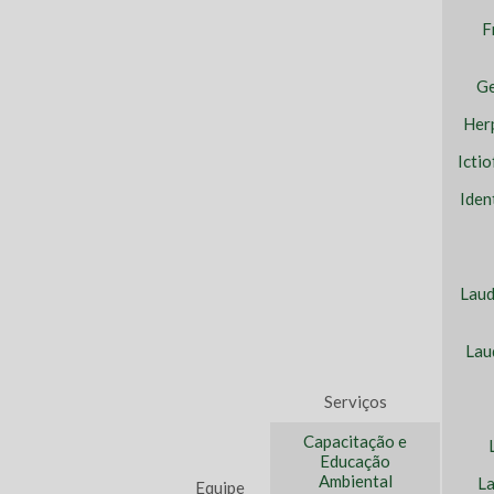
F
Ge
Her
Icti
Iden
Laud
Lau
Serviços
Capacitação e
Educação
Ambiental
La
Equipe