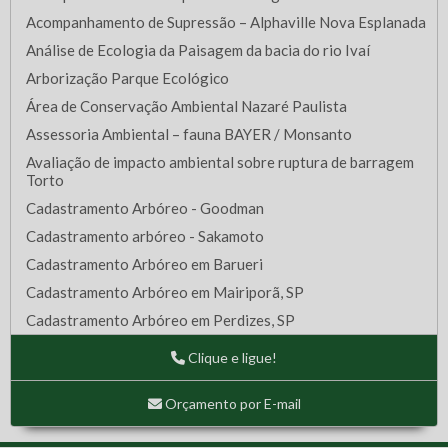
Acompanhamento de Supressão – Alphaville Nova Esplanada
Análise de Ecologia da Paisagem da bacia do rio Ivaí
Arborização Parque Ecológico
Área de Conservação Ambiental Nazaré Paulista
Assessoria Ambiental – fauna BAYER / Monsanto
Avaliação de impacto ambiental sobre ruptura de barragem
Torto
Cadastramento Arbóreo - Goodman
Cadastramento arbóreo - Sakamoto
Cadastramento Arbóreo em Barueri
Cadastramento Arbóreo em Mairiporã, SP
Cadastramento Arbóreo em Perdizes, SP
Cadastramento Arbóreo em São Bernardo do Campo - SP
Clique e ligue!
Cadastramento Arbóreo em SBC, SP
Cadastramento Arbóreo em terreno de Osasco, SP
Orçamento por E-mail
Cadastramento Arbóreo na Vila Sonia - SP