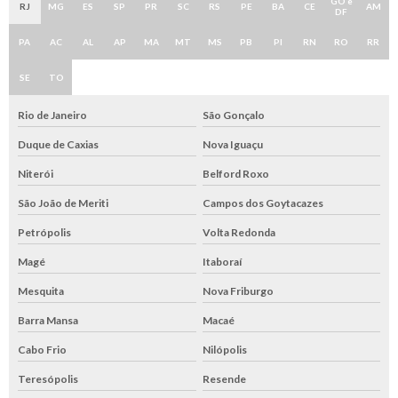
GO e
RJ
MG
ES
SP
PR
SC
RS
PE
BA
CE
AM
DF
PA
AC
AL
AP
MA
MT
MS
PB
PI
RN
RO
RR
SE
TO
Rio de Janeiro
São Gonçalo
Duque de Caxias
Nova Iguaçu
Niterói
Belford Roxo
São João de Meriti
Campos dos Goytacazes
Petrópolis
Volta Redonda
Magé
Itaboraí
Mesquita
Nova Friburgo
Barra Mansa
Macaé
Cabo Frio
Nilópolis
Teresópolis
Resende