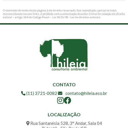
O conteúdo do texto desta página é de direito reservado. Sua reprodução, parcial ou total,
mesmo citando nossos links, é proibida sem a autorização do autor. Crime de violação de direito
autoral – artigo 184 do Código Penal –
Lei 9610/98 - Lei de direitos autorais
.
CONTATO
(11) 3721-0082
contato@hileia.eco.br
LOCALIZAÇÃO
Rua Santanésia 528, 3° Andar, Sala 04