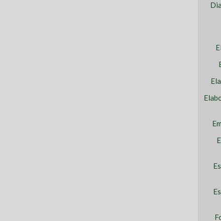
Dia
E
El
Elab
Em
E
Es
Es
F