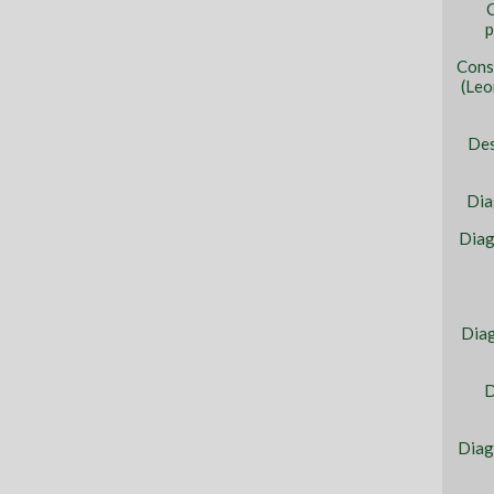
C
p
Cons
(Leo
Des
Dia
Diag
Diag
D
Diag