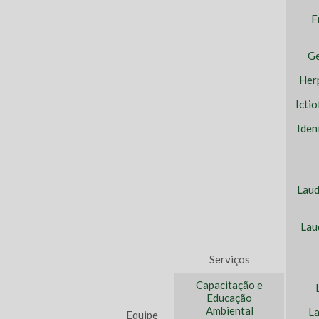
F
Ge
Her
Icti
Iden
Laud
Lau
Serviços
Capacitação e
Educação
Ambiental
La
Equipe