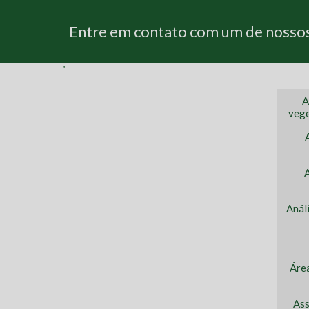
Entre em contato com um de nossos 
A
vege
Anál
Áre
Ass