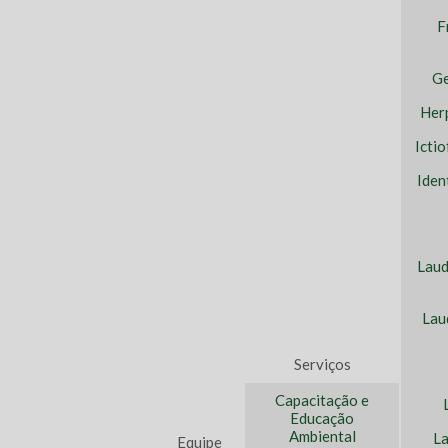
F
Ge
Her
Icti
Iden
Laud
Lau
Serviços
Capacitação e
Educação
Ambiental
La
Equipe