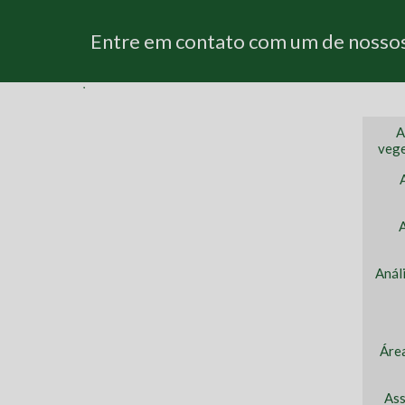
Entre em contato com um de nossos 
A
vege
Anál
Áre
Ass