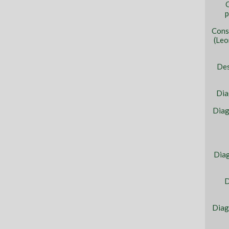
C
p
Cons
(Leo
Des
Dia
Diag
Diag
D
Diag