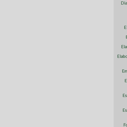
Dia
E
El
Elab
Em
E
Es
Es
F