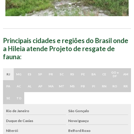
Principais cidades e regiões do Brasil onde
a Hileia atende Projeto de resgate de
fauna:
GO e
RJ
MG
ES
SP
PR
SC
RS
PE
BA
CE
AM
DF
PA
AC
AL
AP
MA
MT
MS
PB
PI
RN
RO
RR
SE
TO
Rio de Janeiro
São Gonçalo
Duque de Caxias
Nova Iguaçu
Niterói
Belford Roxo