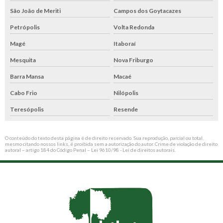
São João de Meriti
Campos dos Goytacazes
Petrópolis
Volta Redonda
Magé
Itaboraí
Mesquita
Nova Friburgo
Barra Mansa
Macaé
Cabo Frio
Nilópolis
Teresópolis
Resende
O conteúdo do texto desta página é de direito reservado. Sua reprodução, parcial ou total,
mesmo citando nossos links, é proibida sem a autorização do autor. Crime de violação de direito
autoral – artigo 184 do Código Penal –
Lei 9610/98 - Lei de direitos autorais
.