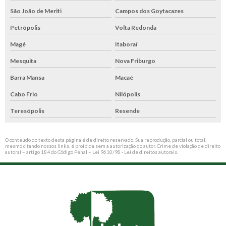
São João de Meriti
Campos dos Goytacazes
Petrópolis
Volta Redonda
Magé
Itaboraí
Mesquita
Nova Friburgo
Barra Mansa
Macaé
Cabo Frio
Nilópolis
Teresópolis
Resende
O conteúdo do texto desta página é de direito reservado. Sua reprodução, parcial ou total,
mesmo citando nossos links, é proibida sem a autorização do autor. Crime de violação de direito
autoral – artigo 184 do Código Penal –
Lei 9610/98 - Lei de direitos autorais
.