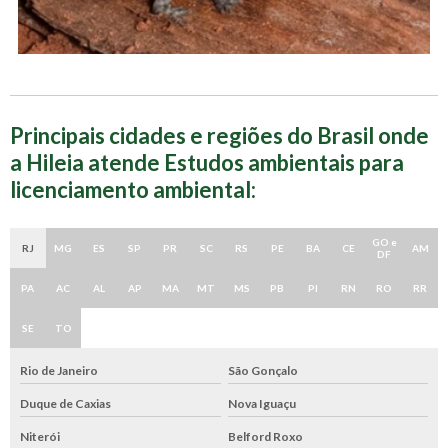
Principais cidades e regiões do Brasil onde
a Hileia atende Estudos ambientais para
licenciamento ambiental:
GO e
RJ
MG
ES
SP
PR
SC
RS
PE
BA
CE
AM
DF
PA
AC
AL
AP
MA
MT
MS
PB
PI
RN
RO
RR
SE
TO
Rio de Janeiro
São Gonçalo
Duque de Caxias
Nova Iguaçu
Niterói
Belford Roxo