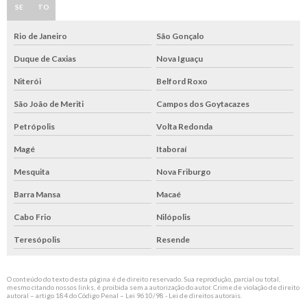
SE
TO
Rio de Janeiro
São Gonçalo
Duque de Caxias
Nova Iguaçu
Niterói
Belford Roxo
São João de Meriti
Campos dos Goytacazes
Petrópolis
Volta Redonda
Magé
Itaboraí
Mesquita
Nova Friburgo
Barra Mansa
Macaé
Cabo Frio
Nilópolis
Teresópolis
Resende
O conteúdo do texto desta página é de direito reservado. Sua reprodução, parcial ou total,
mesmo citando nossos links, é proibida sem a autorização do autor. Crime de violação de direito
autoral – artigo 184 do Código Penal –
Lei 9610/98 - Lei de direitos autorais
.