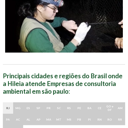
Principais cidades e regiões do Brasil onde
a Hileia atende Empresas de consultoria
ambiental em são paulo:
GO e
RJ
MG
ES
SP
PR
SC
RS
PE
BA
CE
AM
DF
PA
AC
AL
AP
MA
MT
MS
PB
PI
RN
RO
RR