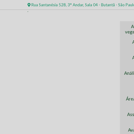
Rua Santanésia 528, 3° Andar, Sala 04 - Butantã - São Paul
A
vege
Anál
Áre
Ass
Av