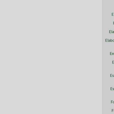
E
El
Elab
Em
E
Es
Es
F
F