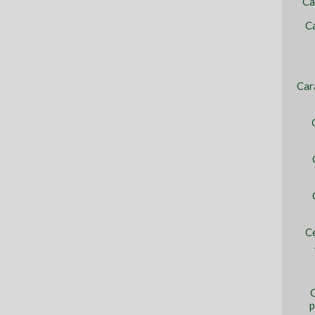
Ca
Ca
Car
C
C
p