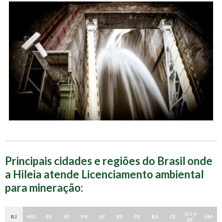
Principais cidades e regiões do Brasil onde
a Hileia atende Licenciamento ambiental
para mineração:
GO e
RJ
MG
ES
SP
PR
SC
RS
PE
BA
CE
AM
DF