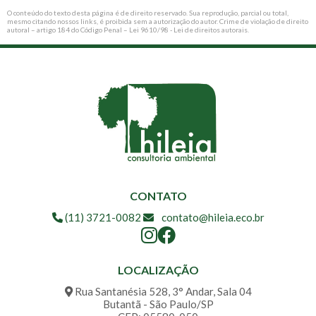
O conteúdo do texto desta página é de direito reservado. Sua reprodução, parcial ou total,
mesmo citando nossos links, é proibida sem a autorização do autor. Crime de violação de direito
autoral – artigo 184 do Código Penal –
Lei 9610/98 - Lei de direitos autorais
.
CONTATO
(11) 3721-0082
contato@hileia.eco.br
LOCALIZAÇÃO
Rua Santanésia 528, 3° Andar, Sala 04
Butantã - São Paulo/SP