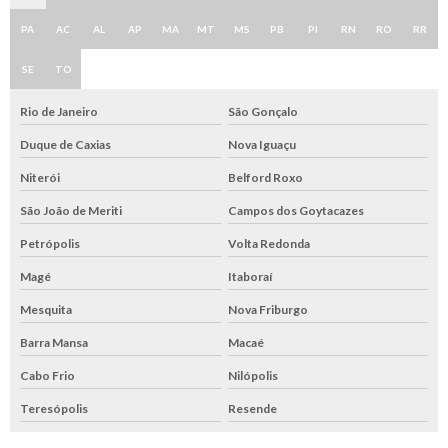
PA
AC
AL
AP
MA
MT
MS
PB
PI
RN
RO
RR
SE
TO
Rio de Janeiro
São Gonçalo
Duque de Caxias
Nova Iguaçu
Niterói
Belford Roxo
São João de Meriti
Campos dos Goytacazes
Petrópolis
Volta Redonda
Magé
Itaboraí
Mesquita
Nova Friburgo
Barra Mansa
Macaé
Cabo Frio
Nilópolis
Teresópolis
Resende